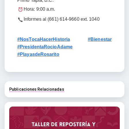
Primo Tapia, B.C.
Hora: 9:00 a.m.
Informes al (661) 614-9660 ext. 1040
#NosTocaHacerHistoria
#Bienestar
#PresidentaRocioAdame
#PlayasdeRosarito
Publicaciones Relacionadas