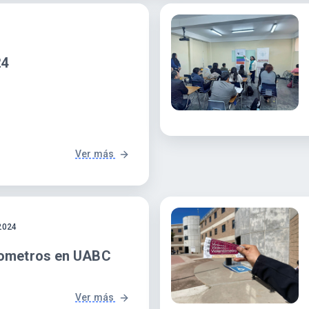
24
Ver más
2024
tometros en UABC
Ver más