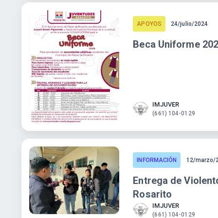
APOYOS
24/julio/2024
Beca Uniforme 20
IMJUVER
(661) 104-0129
INFORMACIÓN
12/marzo/
Entrega de Violen
Rosarito
IMJUVER
(661) 104-0129