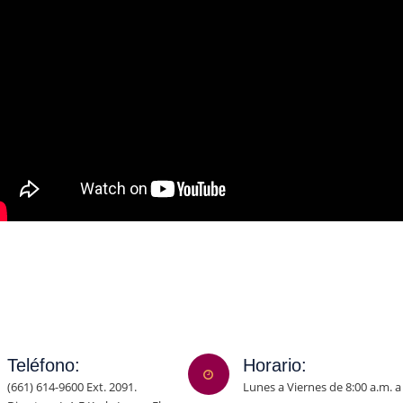
Teléfono:
Horario:
(661) 614-9600 Ext. 2091.
Lunes a Viernes de 8:00 a.m. a