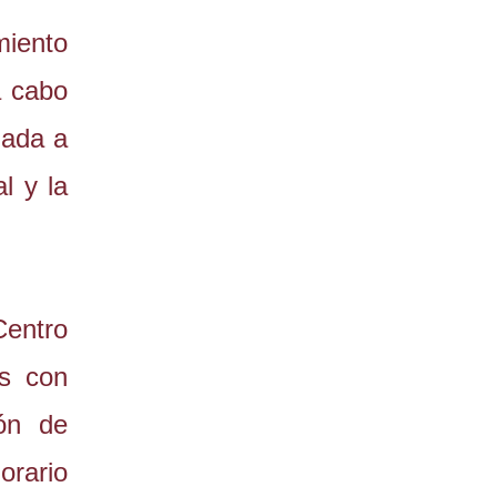
miento
a cabo
zada a
l y la
Centro
os con
ión de
orario