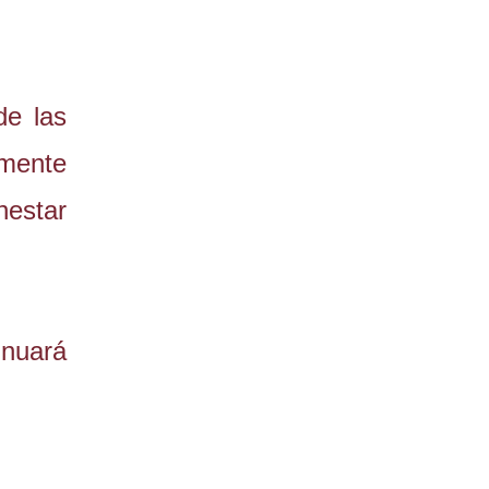
de las
lmente
nestar
inuará