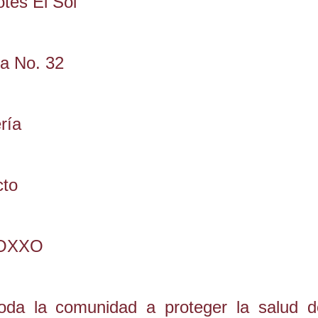
otes El Sol
ia No. 32
ría
cto
l OXXO
toda la comunidad a proteger la salud 