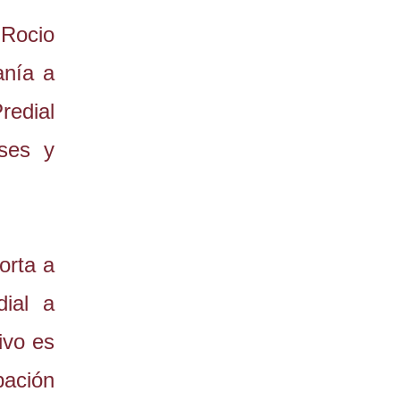
Rocio
anía a
redial
nses y
orta a
ial a
ivo es
pación