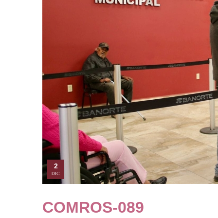
2
DIC
COMROS-089