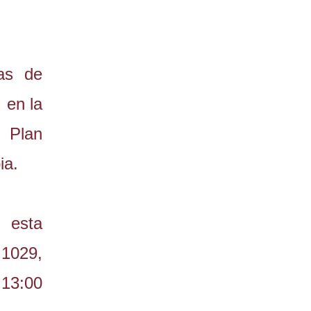
nas de
 en la
a Plan
ia.
 esta
 1029,
 13:00