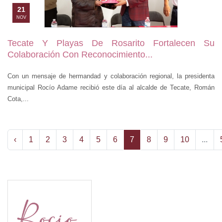
21
NOV
Tecate Y Playas De Rosarito Fortalecen Su
Colaboración Con Reconocimiento...
Con un mensaje de hermandad y colaboración regional, la presidenta
municipal Rocío Adame recibió este día al alcalde de Tecate, Román
Cota,...
‹
1
2
3
4
5
6
7
8
9
10
...