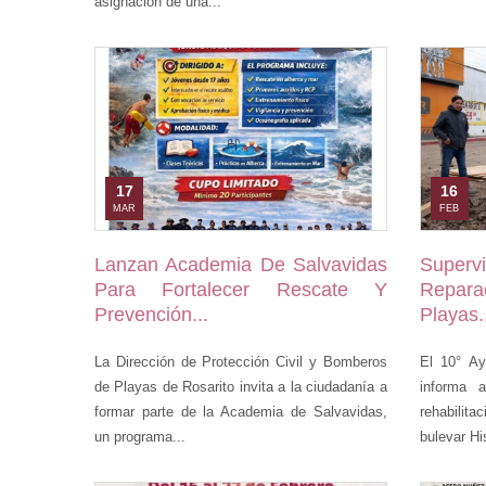
asignación de una...
17
16
MAR
FEB
Lanzan Academia De Salvavidas
Superv
Para Fortalecer Rescate Y
Repar
Prevención...
Playas.
La Dirección de Protección Civil y Bomberos
El 10° Ay
de Playas de Rosarito invita a la ciudadanía a
informa 
formar parte de la Academia de Salvavidas,
rehabilit
un programa...
bulevar Hi