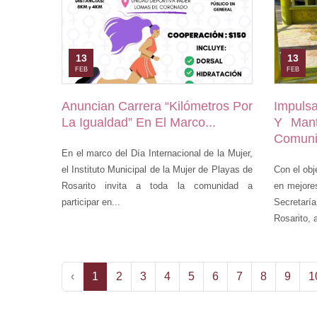
13
13
FEB
FEB
Anuncian Carrera “Kilómetros Por
Impuls
La Igualdad” En El Marco...
Y Mant
Comunit
En el marco del Día Internacional de la Mujer,
el Instituto Municipal de la Mujer de Playas de
Con el obj
Rosarito invita a toda la comunidad a
en mejore
participar en...
Secretar
Rosarito, a
‹
1
2
3
4
5
6
7
8
9
1