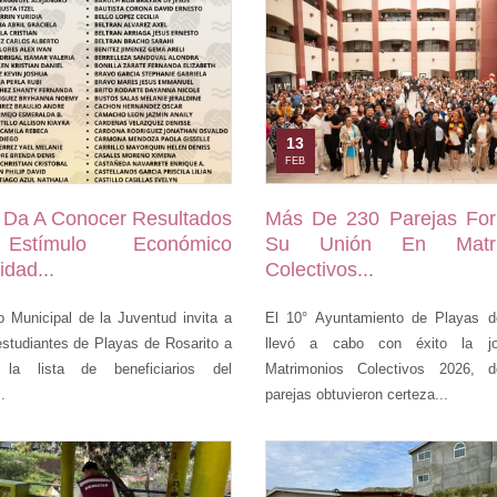
13
FEB
 Da A Conocer Resultados
Más De 230 Parejas For
Estímulo Económico
Su Unión En Matri
idad...
Colectivos...
to Municipal de la Juventud invita a
El 10° Ayuntamiento de Playas d
estudiantes de Playas de Rosarito a
llevó a cabo con éxito la j
r la lista de beneficiarios del
Matrimonios Colectivos 2026, 
.
parejas obtuvieron certeza...