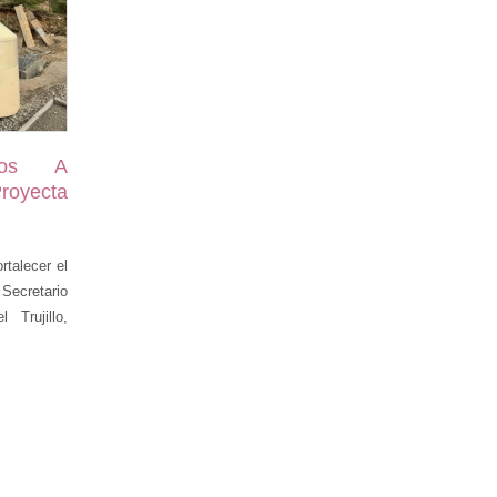
cos A
royecta
rtalecer el
 Secretario
 Trujillo,