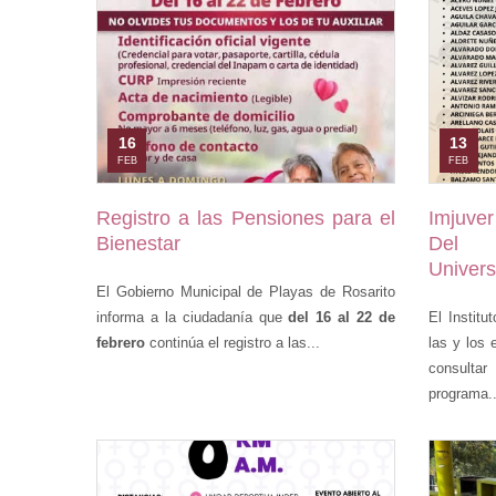
16
13
FEB
FEB
Registro a las Pensiones para el
Imjuver
Bienestar
Del 
Univers
El Gobierno Municipal de Playas de Rosarito
informa a la ciudadanía que
del 16 al 22 de
El Institu
febrero
continúa el registro a las...
las y los 
consulta
programa..