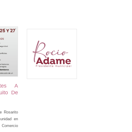
ntes A
tuito De
e Rosarito
munidad en
de Comercio