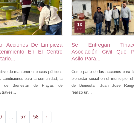
13
FEB
an Acciones De Limpieza
Se Entregan Tina
enimiento En El Centro
Asociación Civil Que P
ario...
Asilo Para...
etivo de mantener espacios públicos
Como parte de las acciones para fo
s condiciones para la comunidad, la
bienestar social en el municipio, el
ía de Bienestar de Playas de
de Bienestar, Juan José Rangel
 través...
realizó un...
0
...
57
58
›