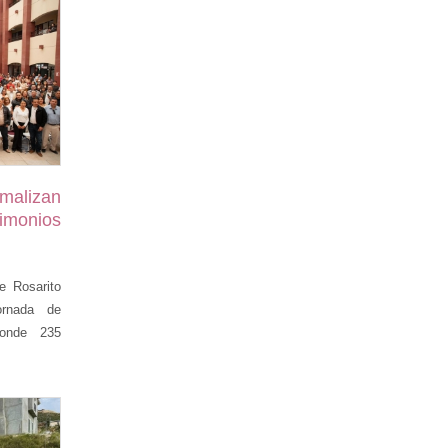
malizan
monios
e Rosarito
ornada de
donde 235