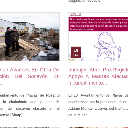
Seguro, un espacio...
16
FEB
isan Avances En Obra De
Immujer Abre Pre-Regist
ación Del Socavón En
Apoyo A Madres Afecta
..
Incumplimiento...
untamiento de Playas de Rosarito
El 10º Ayuntamiento de Playas de
a la ciudadanía que la obra de
encabezado por la presidenta munic
ación del socavón ubicado en el
Adame Muñoz, a través del Institut
sense (Sharp)...
de la Mujer...